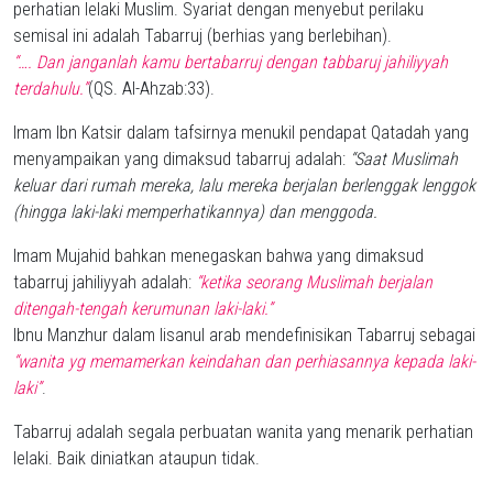
perhatian lelaki Muslim. Syariat dengan menyebut perilaku
semisal ini adalah Tabarruj (berhias yang berlebihan).
“…. Dan janganlah kamu bertabarruj dengan tabbaruj jahiliyyah
terdahulu.”
(QS. Al-Ahzab:33).
Imam Ibn Katsir dalam tafsirnya menukil pendapat Qatadah yang
menyampaikan yang dimaksud tabarruj adalah:
“Saat Muslimah
keluar dari rumah mereka, lalu mereka berjalan berlenggak lenggok
(hingga laki-laki memperhatikannya) dan menggoda.
Imam Mujahid bahkan menegaskan bahwa yang dimaksud
tabarruj jahiliyyah adalah:
“ketika seorang Muslimah berjalan
ditengah-tengah kerumunan laki-laki.”
Ibnu Manzhur dalam lisanul arab mendefinisikan Tabarruj sebagai
“wanita yg memamerkan keindahan dan perhiasannya kepada laki-
laki”
.
Tabarruj adalah segala perbuatan wanita yang menarik perhatian
lelaki. Baik diniatkan ataupun tidak.