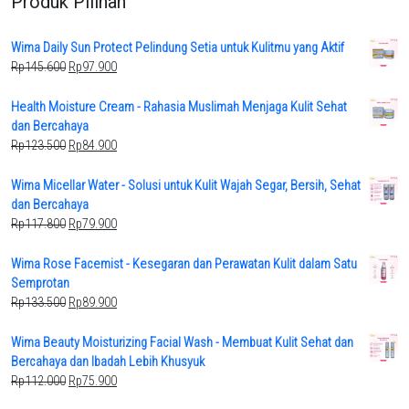
Produk Pilihan
Wima Daily Sun Protect Pelindung Setia untuk Kulitmu yang Aktif
Original
Current
Rp
145.600
Rp
97.900
price
price
was:
is:
Health Moisture Cream - Rahasia Muslimah Menjaga Kulit Sehat
Rp145.600.
Rp97.900.
dan Bercahaya
Original
Current
Rp
123.500
Rp
84.900
price
price
was:
is:
Wima Micellar Water - Solusi untuk Kulit Wajah Segar, Bersih, Sehat
Rp123.500.
Rp84.900.
dan Bercahaya
Original
Current
Rp
117.800
Rp
79.900
price
price
was:
is:
Wima Rose Facemist - Kesegaran dan Perawatan Kulit dalam Satu
Rp117.800.
Rp79.900.
Semprotan
Original
Current
Rp
133.500
Rp
89.900
price
price
was:
is:
Wima Beauty Moisturizing Facial Wash - Membuat Kulit Sehat dan
Rp133.500.
Rp89.900.
Bercahaya dan Ibadah Lebih Khusyuk
Original
Current
Rp
112.000
Rp
75.900
price
price