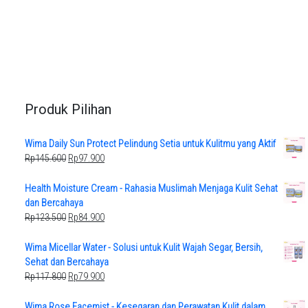
Produk Pilihan
Wima Daily Sun Protect Pelindung Setia untuk Kulitmu yang Aktif
Original
Current
Rp
145.600
Rp
97.900
price
price
was:
is:
Health Moisture Cream - Rahasia Muslimah Menjaga Kulit Sehat
Rp145.600.
Rp97.900.
dan Bercahaya
Original
Current
Rp
123.500
Rp
84.900
price
price
was:
is:
Wima Micellar Water - Solusi untuk Kulit Wajah Segar, Bersih,
Rp123.500.
Rp84.900.
Sehat dan Bercahaya
Original
Current
Rp
117.800
Rp
79.900
price
price
was:
is:
Wima Rose Facemist - Kesegaran dan Perawatan Kulit dalam