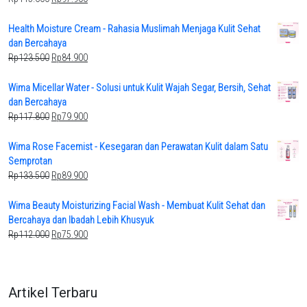
price
price
was:
is:
Health Moisture Cream - Rahasia Muslimah Menjaga Kulit Sehat
Rp145.600.
Rp97.900.
dan Bercahaya
Original
Current
Rp
123.500
Rp
84.900
price
price
was:
is:
Wima Micellar Water - Solusi untuk Kulit Wajah Segar, Bersih, Sehat
Rp123.500.
Rp84.900.
dan Bercahaya
Original
Current
Rp
117.800
Rp
79.900
price
price
was:
is:
Wima Rose Facemist - Kesegaran dan Perawatan Kulit dalam Satu
Rp117.800.
Rp79.900.
Semprotan
Original
Current
Rp
133.500
Rp
89.900
price
price
was:
is:
Wima Beauty Moisturizing Facial Wash - Membuat Kulit Sehat dan
Rp133.500.
Rp89.900.
Bercahaya dan Ibadah Lebih Khusyuk
Original
Current
Rp
112.000
Rp
75.900
price
price
was:
is:
Rp112.000.
Rp75.900.
Artikel Terbaru