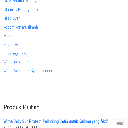
GDM Natural Beauty
Glumory Beauty Drink
Hijab Syari
kecantikan muslimah
Muslimah
Sabun Herbal
Uncategorized
Wima Aesthetic
Wima Aesthetic Syar'i Skincare
Produk Pilihan
Wima Daily Sun Protect Pelindung Setia untuk Kulitmu yang Aktif
Original
Current
Rp
145.600
Rp
97.900