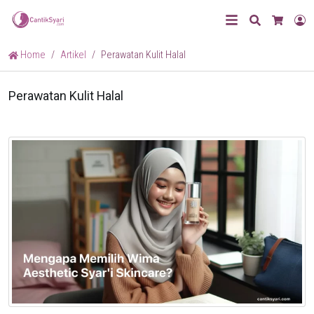
Search
L
Cart
Home
Artikel
Perawatan Kulit Halal
Perawatan Kulit Halal