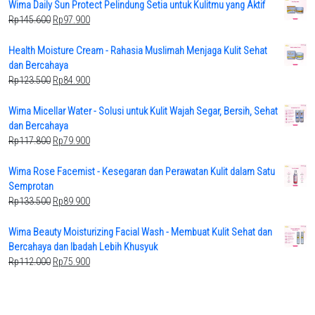
Wima Daily Sun Protect Pelindung Setia untuk Kulitmu yang Aktif
Original
Current
Rp
145.600
Rp
97.900
price
price
was:
is:
Health Moisture Cream - Rahasia Muslimah Menjaga Kulit Sehat
Rp145.600.
Rp97.900.
dan Bercahaya
Original
Current
Rp
123.500
Rp
84.900
price
price
was:
is:
Wima Micellar Water - Solusi untuk Kulit Wajah Segar, Bersih, Sehat
Rp123.500.
Rp84.900.
dan Bercahaya
Original
Current
Rp
117.800
Rp
79.900
price
price
was:
is:
Wima Rose Facemist - Kesegaran dan Perawatan Kulit dalam Satu
Rp117.800.
Rp79.900.
Semprotan
Original
Current
Rp
133.500
Rp
89.900
price
price
was:
is:
Wima Beauty Moisturizing Facial Wash - Membuat Kulit Sehat dan
Rp133.500.
Rp89.900.
Bercahaya dan Ibadah Lebih Khusyuk
Original
Current
Rp
112.000
Rp
75.900
price
price
was:
is:
Rp112.000.
Rp75.900.