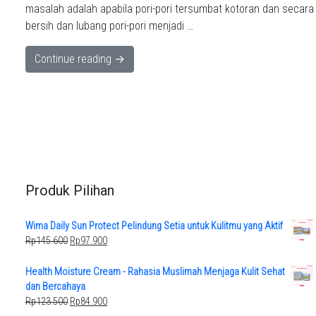
masalah adalah apabila pori-pori tersumbat kotoran dan secar
bersih dan lubang pori-pori menjadi …
Continue reading →
Produk Pilihan
Wima Daily Sun Protect Pelindung Setia untuk Kulitmu yang Aktif
Original
Current
Rp
145.600
Rp
97.900
price
price
was:
is:
Health Moisture Cream - Rahasia Muslimah Menjaga Kulit Sehat
Rp145.600.
Rp97.900.
dan Bercahaya
Original
Current
Rp
123.500
Rp
84.900
price
price