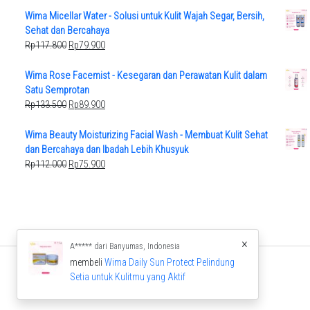
was:
is:
Wima Micellar Water - Solusi untuk Kulit Wajah Segar, Bersih,
Rp123.500.
Rp84.900.
Sehat dan Bercahaya
Original
Current
Rp
117.800
Rp
79.900
price
price
was:
is:
Wima Rose Facemist - Kesegaran dan Perawatan Kulit dalam
Rp117.800.
Rp79.900.
Satu Semprotan
Original
Current
Rp
133.500
Rp
89.900
price
price
was:
is:
Wima Beauty Moisturizing Facial Wash - Membuat Kulit Sehat
Rp133.500.
Rp89.900.
dan Bercahaya dan Ibadah Lebih Khusyuk
Original
Current
Rp
112.000
Rp
75.900
price
price
was:
is:
Rp112.000.
Rp75.900.
×
A***** dari Banyumas, Indonesia
membeli
Wima Daily Sun Protect Pelindung
Setia untuk Kulitmu yang Aktif