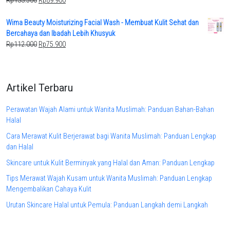
Rp
133.500
Rp
89.900
price
price
was:
is:
Wima Beauty Moisturizing Facial Wash - Membuat Kulit Sehat dan
Rp133.500.
Rp89.900.
Bercahaya dan Ibadah Lebih Khusyuk
Original
Current
Rp
112.000
Rp
75.900
price
price
was:
is:
Rp112.000.
Rp75.900.
Artikel Terbaru
Perawatan Wajah Alami untuk Wanita Muslimah: Panduan Bahan-Bahan
Halal
Cara Merawat Kulit Berjerawat bagi Wanita Muslimah: Panduan Lengkap
dan Halal
Skincare untuk Kulit Berminyak yang Halal dan Aman: Panduan Lengkap
Tips Merawat Wajah Kusam untuk Wanita Muslimah: Panduan Lengkap
Mengembalikan Cahaya Kulit
Urutan Skincare Halal untuk Pemula: Panduan Langkah demi Langkah