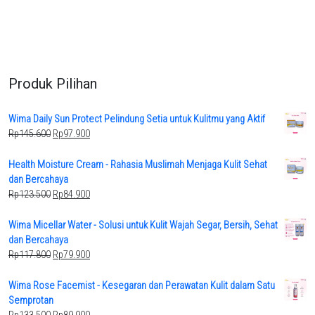
Produk Pilihan
Wima Daily Sun Protect Pelindung Setia untuk Kulitmu yang Aktif
Original
Current
Rp
145.600
Rp
97.900
price
price
was:
is:
Health Moisture Cream - Rahasia Muslimah Menjaga Kulit Sehat
Rp145.600.
Rp97.900.
dan Bercahaya
Original
Current
Rp
123.500
Rp
84.900
price
price
was:
is:
Wima Micellar Water - Solusi untuk Kulit Wajah Segar, Bersih, Sehat
Rp123.500.
Rp84.900.
dan Bercahaya
Original
Current
Rp
117.800
Rp
79.900
price
price
was:
is:
Wima Rose Facemist - Kesegaran dan Perawatan Kulit dalam Satu
Rp117.800.
Rp79.900.
Semprotan
Original
Current