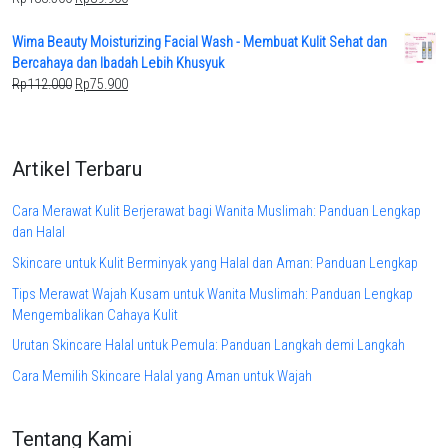
price
price
was:
is:
Wima Beauty Moisturizing Facial Wash - Membuat Kulit Sehat dan
Rp133.500.
Rp89.900.
Bercahaya dan Ibadah Lebih Khusyuk
Original
Current
Rp
112.000
Rp
75.900
price
price
was:
is:
Rp112.000.
Rp75.900.
Artikel Terbaru
Cara Merawat Kulit Berjerawat bagi Wanita Muslimah: Panduan Lengkap
dan Halal
Skincare untuk Kulit Berminyak yang Halal dan Aman: Panduan Lengkap
Tips Merawat Wajah Kusam untuk Wanita Muslimah: Panduan Lengkap
Mengembalikan Cahaya Kulit
Urutan Skincare Halal untuk Pemula: Panduan Langkah demi Langkah
Cara Memilih Skincare Halal yang Aman untuk Wajah
Tentang Kami