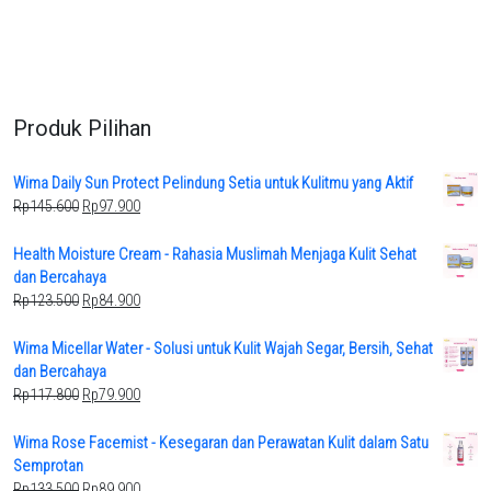
Produk Pilihan
Wima Daily Sun Protect Pelindung Setia untuk Kulitmu yang Aktif
Original
Current
Rp
145.600
Rp
97.900
price
price
was:
is:
Health Moisture Cream - Rahasia Muslimah Menjaga Kulit Sehat
Rp145.600.
Rp97.900.
dan Bercahaya
Original
Current
Rp
123.500
Rp
84.900
price
price
was:
is:
Wima Micellar Water - Solusi untuk Kulit Wajah Segar, Bersih, Sehat
Rp123.500.
Rp84.900.
dan Bercahaya
Original
Current
Rp
117.800
Rp
79.900
price
price
was:
is:
Wima Rose Facemist - Kesegaran dan Perawatan Kulit dalam Satu
Rp117.800.
Rp79.900.
Semprotan
Original
Current
Rp
133.500
Rp
89.900