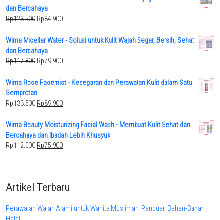
Rp145.600.
Rp97.900.
dan Bercahaya
Original
Current
Rp
123.500
Rp
84.900
price
price
was:
is:
Wima Micellar Water - Solusi untuk Kulit Wajah Segar, Bersih, Sehat
Rp123.500.
Rp84.900.
dan Bercahaya
Original
Current
Rp
117.800
Rp
79.900
price
price
was:
is:
Wima Rose Facemist - Kesegaran dan Perawatan Kulit dalam Satu
Rp117.800.
Rp79.900.
Semprotan
Original
Current
Rp
133.500
Rp
89.900
price
price
was:
is:
Wima Beauty Moisturizing Facial Wash - Membuat Kulit Sehat dan
Rp133.500.
Rp89.900.
Bercahaya dan Ibadah Lebih Khusyuk
Original
Current
Rp
112.000
Rp
75.900
price
price
was:
is:
Rp112.000.
Rp75.900.
Artikel Terbaru
Perawatan Wajah Alami untuk Wanita Muslimah: Panduan Bahan-Bahan
Halal