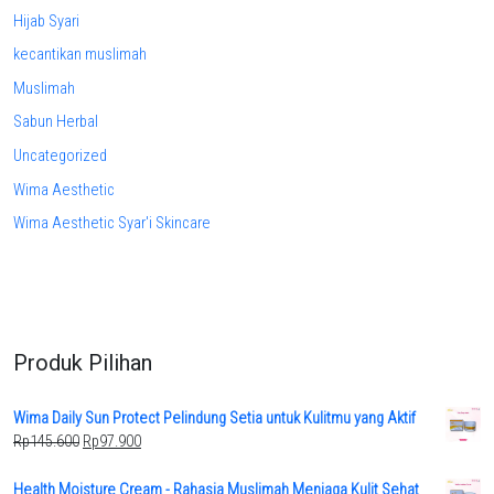
Hijab Syari
kecantikan muslimah
Muslimah
Sabun Herbal
Uncategorized
Wima Aesthetic
Wima Aesthetic Syar'i Skincare
Produk Pilihan
Wima Daily Sun Protect Pelindung Setia untuk Kulitmu yang Aktif
Original
Current
Rp
145.600
Rp
97.900
price
price
was:
is:
Health Moisture Cream - Rahasia Muslimah Menjaga Kulit Sehat