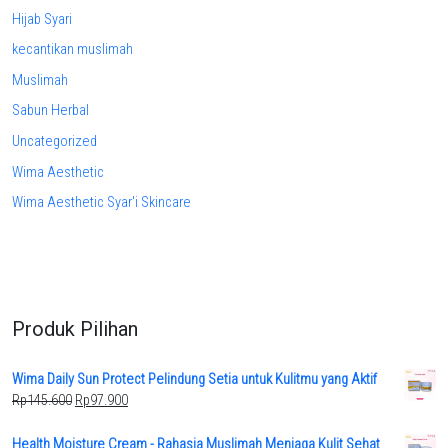
Hijab Syari
kecantikan muslimah
Muslimah
Sabun Herbal
Uncategorized
Wima Aesthetic
Wima Aesthetic Syar'i Skincare
Produk Pilihan
Wima Daily Sun Protect Pelindung Setia untuk Kulitmu yang Aktif
Original
Current
Rp
145.600
Rp
97.900
price
price
was:
is:
Health Moisture Cream - Rahasia Muslimah Menjaga Kulit Sehat