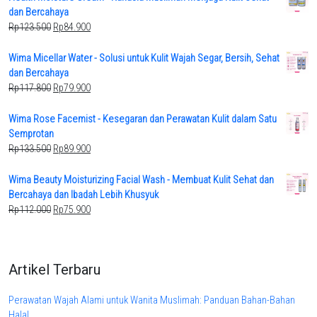
Rp145.600.
Rp97.900.
dan Bercahaya
Original
Current
Rp
123.500
Rp
84.900
price
price
was:
is:
Wima Micellar Water - Solusi untuk Kulit Wajah Segar, Bersih, Sehat
Rp123.500.
Rp84.900.
dan Bercahaya
Original
Current
Rp
117.800
Rp
79.900
price
price
was:
is:
Wima Rose Facemist - Kesegaran dan Perawatan Kulit dalam Satu
Rp117.800.
Rp79.900.
Semprotan
Original
Current
Rp
133.500
Rp
89.900
price
price
was:
is:
Wima Beauty Moisturizing Facial Wash - Membuat Kulit Sehat dan
Rp133.500.
Rp89.900.
Bercahaya dan Ibadah Lebih Khusyuk
Original
Current
Rp
112.000
Rp
75.900
price
price
was:
is:
Rp112.000.
Rp75.900.
Artikel Terbaru
Perawatan Wajah Alami untuk Wanita Muslimah: Panduan Bahan-Bahan
Halal