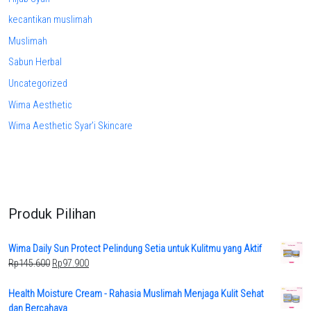
kecantikan muslimah
Muslimah
Sabun Herbal
Uncategorized
Wima Aesthetic
Wima Aesthetic Syar'i Skincare
Produk Pilihan
Wima Daily Sun Protect Pelindung Setia untuk Kulitmu yang Aktif
Original
Current
Rp
145.600
Rp
97.900
price
price
was:
is:
Health Moisture Cream - Rahasia Muslimah Menjaga Kulit Sehat
Rp145.600.
Rp97.900.
dan Bercahaya