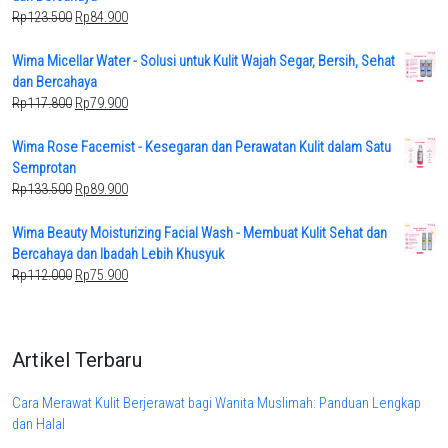
Original
Current
Rp
123.500
Rp
84.900
price
price
was:
is:
Wima Micellar Water - Solusi untuk Kulit Wajah Segar, Bersih, Sehat
Rp123.500.
Rp84.900.
dan Bercahaya
Original
Current
Rp
117.800
Rp
79.900
price
price
was:
is:
Wima Rose Facemist - Kesegaran dan Perawatan Kulit dalam Satu
Rp117.800.
Rp79.900.
Semprotan
Original
Current
Rp
133.500
Rp
89.900
price
price
was:
is:
Wima Beauty Moisturizing Facial Wash - Membuat Kulit Sehat dan
Rp133.500.
Rp89.900.
Bercahaya dan Ibadah Lebih Khusyuk
Original
Current
Rp
112.000
Rp
75.900
price
price
was:
is:
Rp112.000.
Rp75.900.
Artikel Terbaru
Cara Merawat Kulit Berjerawat bagi Wanita Muslimah: Panduan Lengkap
dan Halal