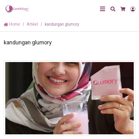
Search
L
Cart
Home
Artikel
kandungan glumory
kandungan glumory