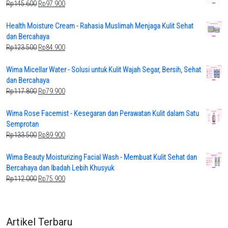
Original
Current
Rp
145.600
Rp
97.900
price
price
was:
is:
Health Moisture Cream - Rahasia Muslimah Menjaga Kulit Sehat
Rp145.600.
Rp97.900.
dan Bercahaya
Original
Current
Rp
123.500
Rp
84.900
price
price
was:
is:
Wima Micellar Water - Solusi untuk Kulit Wajah Segar, Bersih, Sehat
Rp123.500.
Rp84.900.
dan Bercahaya
Original
Current
Rp
117.800
Rp
79.900
price
price
was:
is:
Wima Rose Facemist - Kesegaran dan Perawatan Kulit dalam Satu
Rp117.800.
Rp79.900.
Semprotan
Original
Current
Rp
133.500
Rp
89.900
price
price
was:
is:
Wima Beauty Moisturizing Facial Wash - Membuat Kulit Sehat dan
Rp133.500.
Rp89.900.
Bercahaya dan Ibadah Lebih Khusyuk
Original
Current
Rp
112.000
Rp
75.900
price
price
was:
is:
Rp112.000.
Rp75.900.
Artikel Terbaru