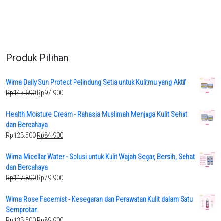
Produk Pilihan
Wima Daily Sun Protect Pelindung Setia untuk Kulitmu yang Aktif
Original
Current
Rp
145.600
Rp
97.900
price
price
was:
is:
Health Moisture Cream - Rahasia Muslimah Menjaga Kulit Sehat
Rp145.600.
Rp97.900.
dan Bercahaya
Original
Current
Rp
123.500
Rp
84.900
price
price
was:
is:
Wima Micellar Water - Solusi untuk Kulit Wajah Segar, Bersih, Sehat
Rp123.500.
Rp84.900.
dan Bercahaya
Original
Current
Rp
117.800
Rp
79.900
price
price
was:
is:
Wima Rose Facemist - Kesegaran dan Perawatan Kulit dalam Satu
Rp117.800.
Rp79.900.
Semprotan
Original
Current
Rp
133.500
Rp
89.900