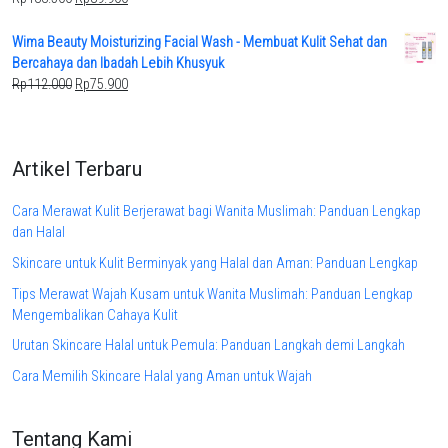
price
price
was:
is:
Wima Beauty Moisturizing Facial Wash - Membuat Kulit Sehat dan
Rp133.500.
Rp89.900.
Bercahaya dan Ibadah Lebih Khusyuk
Original
Current
Rp
112.000
Rp
75.900
price
price
was:
is:
Rp112.000.
Rp75.900.
Artikel Terbaru
Cara Merawat Kulit Berjerawat bagi Wanita Muslimah: Panduan Lengkap
dan Halal
Skincare untuk Kulit Berminyak yang Halal dan Aman: Panduan Lengkap
Tips Merawat Wajah Kusam untuk Wanita Muslimah: Panduan Lengkap
Mengembalikan Cahaya Kulit
Urutan Skincare Halal untuk Pemula: Panduan Langkah demi Langkah
Cara Memilih Skincare Halal yang Aman untuk Wajah
Tentang Kami