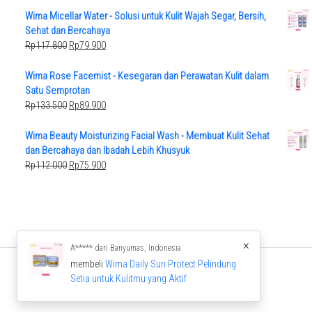
was:
is:
Wima Micellar Water - Solusi untuk Kulit Wajah Segar, Bersih,
Rp123.500.
Rp84.900.
Sehat dan Bercahaya
Original
Current
Rp
117.800
Rp
79.900
price
price
was:
is:
Wima Rose Facemist - Kesegaran dan Perawatan Kulit dalam
Rp117.800.
Rp79.900.
Satu Semprotan
Original
Current
Rp
133.500
Rp
89.900
price
price
was:
is:
Wima Beauty Moisturizing Facial Wash - Membuat Kulit Sehat
Rp133.500.
Rp89.900.
dan Bercahaya dan Ibadah Lebih Khusyuk
Original
Current
Rp
112.000
Rp
75.900
price
price
was:
is:
Rp112.000.
Rp75.900.
×
A***** dari Banyumas, Indonesia
membeli
Wima Daily Sun Protect Pelindung
Setia untuk Kulitmu yang Aktif