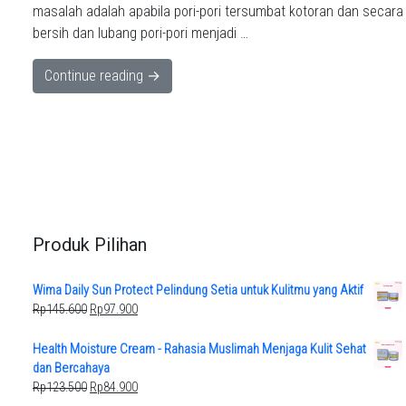
masalah adalah apabila pori-pori tersumbat kotoran dan secar
bersih dan lubang pori-pori menjadi …
Continue reading →
Produk Pilihan
Wima Daily Sun Protect Pelindung Setia untuk Kulitmu yang Aktif
Original
Current
Rp
145.600
Rp
97.900
price
price
was:
is:
Health Moisture Cream - Rahasia Muslimah Menjaga Kulit Sehat
Rp145.600.
Rp97.900.
dan Bercahaya
Original
Current
Rp
123.500
Rp
84.900
price
price