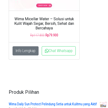
Wima Micellar Water – Solusi untuk
Kulit Wajah Segar, Bersih, Sehat dan
Bercahaya
Original
Current
Rp
117.800
Rp
79.900
price
price
was:
is:
Rp117.800.
Rp79.900.
Info Lengkap
Chat Whatsapp
Produk Pilihan
Wima Daily Sun Protect Pelindung Setia untuk Kulitmu yang Aktif