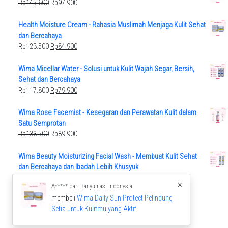
Original
Current
Rp
145.600
Rp
97.900
price
price
was:
is:
Health Moisture Cream - Rahasia Muslimah Menjaga Kulit Sehat
Rp145.600.
Rp97.900.
dan Bercahaya
Original
Current
Rp
123.500
Rp
84.900
price
price
was:
is:
Wima Micellar Water - Solusi untuk Kulit Wajah Segar, Bersih,
Rp123.500.
Rp84.900.
Sehat dan Bercahaya
Original
Current
Rp
117.800
Rp
79.900
price
price
was:
is:
Wima Rose Facemist - Kesegaran dan Perawatan Kulit dalam
Rp117.800.
Rp79.900.
Satu Semprotan
Original
Current
Rp
133.500
Rp
89.900
price
price
was:
is:
Wima Beauty Moisturizing Facial Wash - Membuat Kulit Sehat
Rp133.500.
Rp89.900.
dan Bercahaya dan Ibadah Lebih Khusyuk
Original
Current
Rp
112.000
Rp
75.900
×
A***** dari Banyumas, Indonesia
price
price
membeli
Wima Daily Sun Protect Pelindung
was:
is:
Setia untuk Kulitmu yang Aktif
Rp112.000.
Rp75.900.