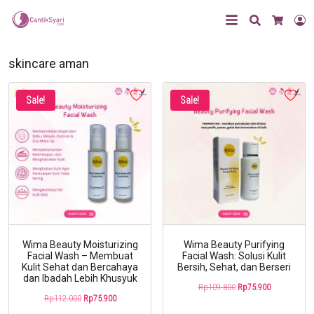
Search
L
Cart
skincare aman
Sale!
Sale!
Wima Beauty Moisturizing
Wima Beauty Purifying
Facial Wash – Membuat
Facial Wash: Solusi Kulit
Kulit Sehat dan Bercahaya
Bersih, Sehat, dan Berseri
dan Ibadah Lebih Khusyuk
Original
Current
Rp
109.800
Rp
75.900
Original
Current
Rp
112.000
Rp
75.900
price
price
price
price
was:
is: