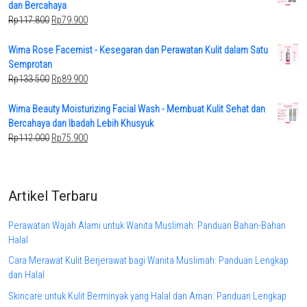
Rp123.500.
Rp84.900.
dan Bercahaya
Original
Current
Rp
117.800
Rp
79.900
price
price
was:
is:
Wima Rose Facemist - Kesegaran dan Perawatan Kulit dalam Satu
Rp117.800.
Rp79.900.
Semprotan
Original
Current
Rp
133.500
Rp
89.900
price
price
was:
is:
Wima Beauty Moisturizing Facial Wash - Membuat Kulit Sehat dan
Rp133.500.
Rp89.900.
Bercahaya dan Ibadah Lebih Khusyuk
Original
Current
Rp
112.000
Rp
75.900
price
price
was:
is:
Rp112.000.
Rp75.900.
Artikel Terbaru
Perawatan Wajah Alami untuk Wanita Muslimah: Panduan Bahan-Bahan
Halal
Cara Merawat Kulit Berjerawat bagi Wanita Muslimah: Panduan Lengkap
dan Halal
Skincare untuk Kulit Berminyak yang Halal dan Aman: Panduan Lengkap