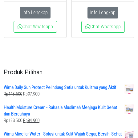
was:
is:
Rp109.800.
Rp75.900.
Rp112.000.
Rp75.900.
Info Lengkap
Info Lengkap
Chat Whatsapp
Chat Whatsapp
Produk Pilihan
Wima Daily Sun Protect Pelindung Setia untuk Kulitmu yang Aktif
Original
Current
Rp
145.600
Rp
97.900
price
price
was:
is:
Health Moisture Cream - Rahasia Muslimah Menjaga Kulit Sehat
Rp145.600.
Rp97.900.
dan Bercahaya
Original
Current
Rp
123.500
Rp
84.900
price
price
was:
is:
Wima Micellar Water - Solusi untuk Kulit Wajah Segar, Bersih, Sehat