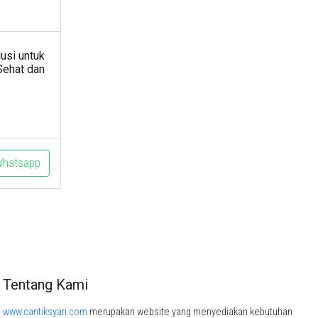
usi untuk
 Sehat dan
Current
price
is:
.
Rp79.900.
Whatsapp
Tentang Kami
www.cantiksyari.com
merupakan website yang menyediakan kebutuhan