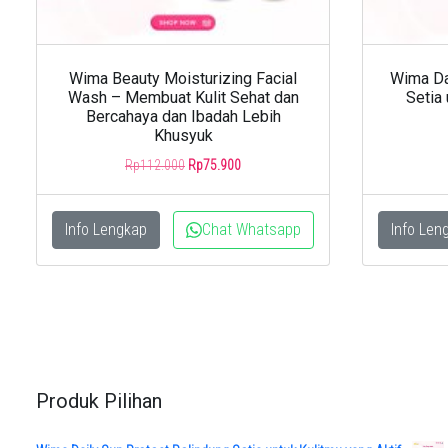
Wima Beauty Moisturizing Facial
Wima Da
Wash – Membuat Kulit Sehat dan
Setia 
Bercahaya dan Ibadah Lebih
Khusyuk
Original
Current
Rp
112.000
Rp
75.900
price
price
was:
is:
Rp112.000.
Rp75.900.
Info Lengkap
Chat Whatsapp
Info Len
Produk Pilihan