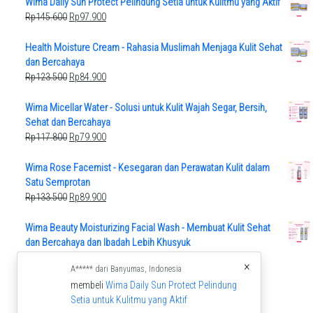
Wima Daily Sun Protect Pelindung Setia untuk Kulitmu yang Aktif
Original
Current
Rp
145.600
Rp
97.900
price
price
was:
is:
Health Moisture Cream - Rahasia Muslimah Menjaga Kulit Sehat
Rp145.600.
Rp97.900.
dan Bercahaya
Original
Current
Rp
123.500
Rp
84.900
price
price
was:
is:
Wima Micellar Water - Solusi untuk Kulit Wajah Segar, Bersih,
Rp123.500.
Rp84.900.
Sehat dan Bercahaya
Original
Current
Rp
117.800
Rp
79.900
price
price
was:
is:
Wima Rose Facemist - Kesegaran dan Perawatan Kulit dalam
Rp117.800.
Rp79.900.
Satu Semprotan
Original
Current
Rp
133.500
Rp
89.900
price
price
was:
is:
Wima Beauty Moisturizing Facial Wash - Membuat Kulit Sehat
Rp133.500.
Rp89.900.
dan Bercahaya dan Ibadah Lebih Khusyuk
Original
Current
Rp
112.000
Rp
75.900
×
A***** dari Banyumas, Indonesia
price
price
membeli
Wima Daily Sun Protect Pelindung
was:
is:
Setia untuk Kulitmu yang Aktif
Rp112.000.
Rp75.900.