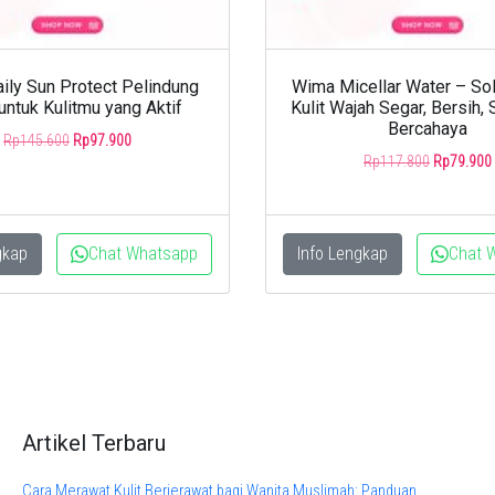
ily Sun Protect Pelindung
Wima Micellar Water – Sol
untuk Kulitmu yang Aktif
Kulit Wajah Segar, Bersih,
Bercahaya
Original
Current
Rp
145.600
Rp
97.900
Original
price
price
Rp
117.800
Rp
79.900
price
was:
is:
was:
Rp145.600.
Rp97.900.
Rp117.800
gkap
Chat Whatsapp
Info Lengkap
Chat 
Artikel Terbaru
Cara Merawat Kulit Berjerawat bagi Wanita Muslimah: Panduan