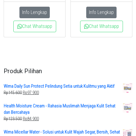
was:
is:
Rp123.500.
Rp84.900.
Rp117.800.
Rp79.900.
Info Lengkap
Info Lengkap
Chat Whatsapp
Chat Whatsapp
Produk Pilihan
Wima Daily Sun Protect Pelindung Setia untuk Kulitmu yang Aktif
Original
Current
Rp
145.600
Rp
97.900
price
price
was:
is:
Health Moisture Cream - Rahasia Muslimah Menjaga Kulit Sehat
Rp145.600.
Rp97.900.
dan Bercahaya
Original
Current
Rp
123.500
Rp
84.900
price
price
was:
is:
Wima Micellar Water - Solusi untuk Kulit Wajah Segar, Bersih, Sehat