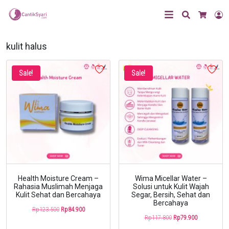
Search
L
Cart
kulit halus
Sale!
Sale!
Health Moisture Cream –
Wima Micellar Water –
Rahasia Muslimah Menjaga
Solusi untuk Kulit Wajah
Kulit Sehat dan Bercahaya
Segar, Bersih, Sehat dan
Bercahaya
Original
Current
Rp
123.500
Rp
84.900
Original
Current
Rp
117.800
Rp
79.900
price
price
price
price
was:
is: