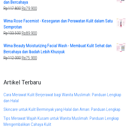
Rp123.500.
Rp84.900.
dan Bercahaya
Original
Current
Rp
117.800
Rp
79.900
price
price
was:
is:
Wima Rose Facemist - Kesegaran dan Perawatan Kulit dalam Satu
Rp117.800.
Rp79.900.
Semprotan
Original
Current
Rp
133.500
Rp
89.900
price
price
was:
is:
Wima Beauty Moisturizing Facial Wash - Membuat Kulit Sehat dan
Rp133.500.
Rp89.900.
Bercahaya dan Ibadah Lebih Khusyuk
Original
Current
Rp
112.000
Rp
75.900
price
price
was:
is:
Rp112.000.
Rp75.900.
Artikel Terbaru
Cara Merawat Kulit Berjerawat bagi Wanita Muslimah: Panduan Lengkap
dan Halal
Skincare untuk Kulit Berminyak yang Halal dan Aman: Panduan Lengkap
Tips Merawat Wajah Kusam untuk Wanita Muslimah: Panduan Lengkap
Mengembalikan Cahaya Kulit