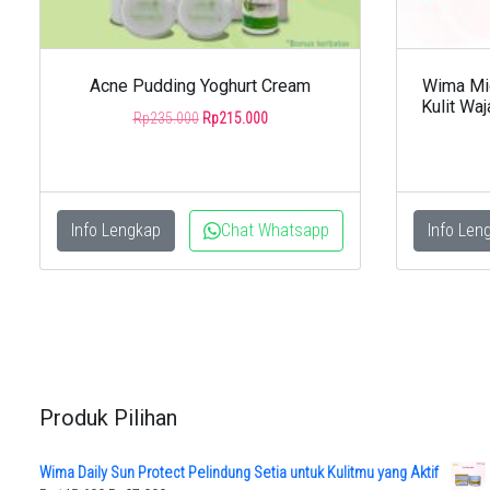
Acne Pudding Yoghurt Cream
Wima Mic
Kulit Waj
Original
Current
Rp
235.000
Rp
215.000
price
price
was:
is:
Rp235.000.
Rp215.000.
Info Lengkap
Chat Whatsapp
Info Len
Produk Pilihan
Wima Daily Sun Protect Pelindung Setia untuk Kulitmu yang Aktif