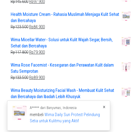
Original
Current
Rp
145.600
Rp
97.900
price
price
was:
is:
Health Moisture Cream - Rahasia Muslimah Menjaga Kulit Sehat
Rp145.600.
Rp97.900.
dan Bercahaya
Original
Current
Rp
123.500
Rp
84.900
price
price
was:
is:
Wima Micellar Water - Solusi untuk Kulit Wajah Segar, Bersih,
Rp123.500.
Rp84.900.
Sehat dan Bercahaya
Original
Current
Rp
117.800
Rp
79.900
price
price
was:
is:
Wima Rose Facemist - Kesegaran dan Perawatan Kulit dalam
Rp117.800.
Rp79.900.
Satu Semprotan
Original
Current
Rp
133.500
Rp
89.900
price
price
was:
is:
Wima Beauty Moisturizing Facial Wash - Membuat Kulit Sehat
Rp133.500.
Rp89.900.
dan Bercahaya dan Ibadah Lebih Khusyuk
Original
Current
Rp
112.000
Rp
75.900
×
A***** dari Banyumas, Indonesia
price
price
membeli
Wima Daily Sun Protect Pelindung
was:
is:
Setia untuk Kulitmu yang Aktif
Rp112.000.
Rp75.900.