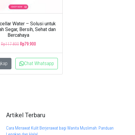
ellar Water – Solusi untuk
ah Segar, Bersih, Sehat dan
Bercahaya
Original
Current
Rp
117.800
Rp
79.900
price
price
was:
is:
Rp117.800.
Rp79.900.
gkap
Chat Whatsapp
Artikel Terbaru
Cara Merawat Kulit Berjerawat bagi Wanita Muslimah: Panduan
Lengkap dan Halal