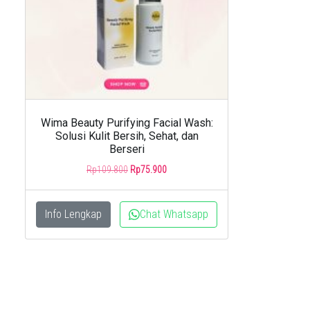
Wima Beauty Purifying Facial Wash:
Solusi Kulit Bersih, Sehat, dan
Berseri
Original
Current
Rp
109.800
Rp
75.900
price
price
was:
is:
Rp109.800.
Rp75.900.
Info Lengkap
Chat Whatsapp