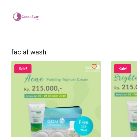
facial wash
Sale!
Sale!