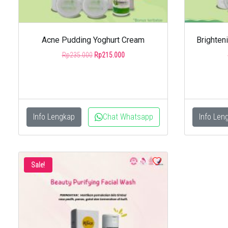
Acne Pudding Yoghurt Cream
Brighten
Original
Current
Rp
235.000
Rp
215.000
price
price
was:
is:
Rp235.000.
Rp215.000.
Info Lengkap
Chat Whatsapp
Info Len
Sale!