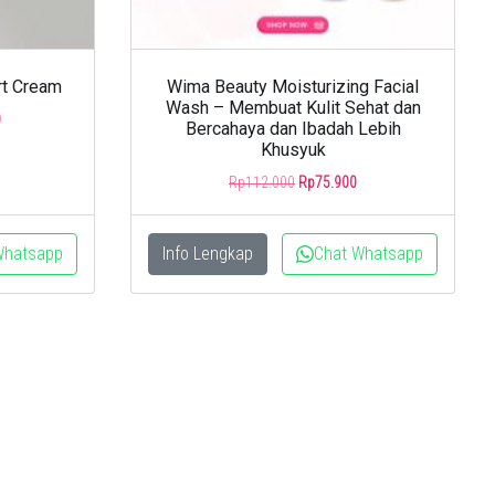
rt Cream
Wima Beauty Moisturizing Facial
Wash – Membuat Kulit Sehat dan
Current
0
Bercahaya dan Ibadah Lebih
price
Khusyuk
is:
Original
Current
Rp
112.000
Rp
75.900
.
Rp215.000.
price
price
was:
is:
Rp112.000.
Rp75.900.
Whatsapp
Info Lengkap
Chat Whatsapp