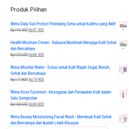
Produk Pilihan
Wima Daily Sun Protect Pelindung Setia untuk Kulitmu yang Aktif
Original
Current
Rp
145.600
Rp
97.900
price
price
was:
is:
Health Moisture Cream - Rahasia Muslimah Menjaga Kulit Sehat
Rp145.600.
Rp97.900.
dan Bercahaya
Original
Current
Rp
123.500
Rp
84.900
price
price
was:
is:
Wima Micellar Water - Solusi untuk Kulit Wajah Segar, Bersih,
Rp123.500.
Rp84.900.
Sehat dan Bercahaya
Original
Current
Rp
117.800
Rp
79.900
price
price
was:
is:
Wima Rose Facemist - Kesegaran dan Perawatan Kulit dalam
Rp117.800.
Rp79.900.
Satu Semprotan
Original
Current
Rp
133.500
Rp
89.900
price
price
was:
is:
Wima Beauty Moisturizing Facial Wash - Membuat Kulit Sehat
Rp133.500.
Rp89.900.
dan Bercahaya dan Ibadah Lebih Khusyuk
Original
Current