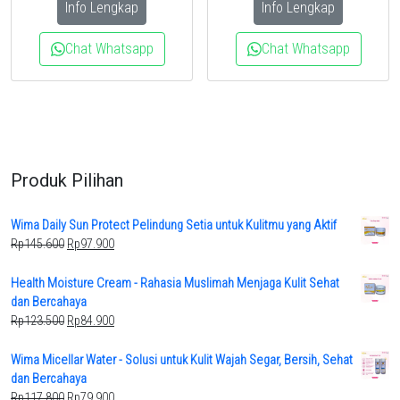
Info Lengkap
Info Lengkap
Chat Whatsapp
Chat Whatsapp
Produk Pilihan
Wima Daily Sun Protect Pelindung Setia untuk Kulitmu yang Aktif
Original
Current
Rp
145.600
Rp
97.900
price
price
was:
is:
Health Moisture Cream - Rahasia Muslimah Menjaga Kulit Sehat
Rp145.600.
Rp97.900.
dan Bercahaya
Original
Current
Rp
123.500
Rp
84.900
price
price
was:
is:
Wima Micellar Water - Solusi untuk Kulit Wajah Segar, Bersih, Sehat
Rp123.500.
Rp84.900.
dan Bercahaya
Original
Current
Rp
117.800
Rp
79.900