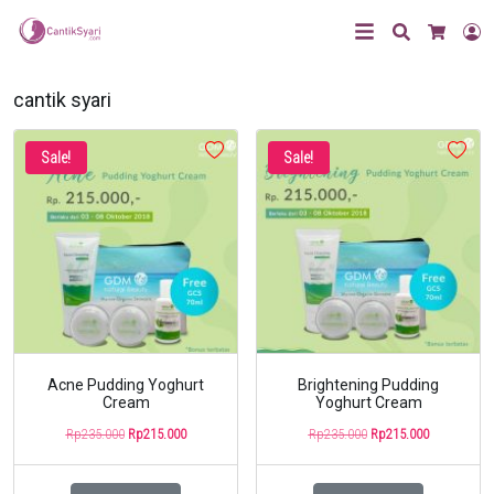
Search
L
Cart
cantik syari
Sale!
Sale!
Acne Pudding Yoghurt
Brightening Pudding
Cream
Yoghurt Cream
Original
Current
Original
Current
Rp
235.000
Rp
215.000
Rp
235.000
Rp
215.000
price
price
price
price
was:
is:
was:
is:
Rp235.000.
Rp215.000.
Rp235.000.
Rp215.000.