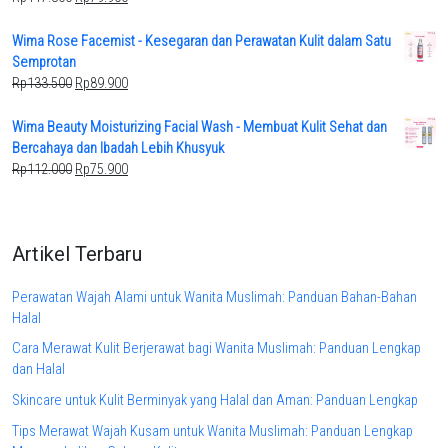
price
price
was:
is:
Wima Rose Facemist - Kesegaran dan Perawatan Kulit dalam Satu
Rp117.800.
Rp79.900.
Semprotan
Original
Current
Rp
133.500
Rp
89.900
price
price
was:
is:
Wima Beauty Moisturizing Facial Wash - Membuat Kulit Sehat dan
Rp133.500.
Rp89.900.
Bercahaya dan Ibadah Lebih Khusyuk
Original
Current
Rp
112.000
Rp
75.900
price
price
was:
is:
Rp112.000.
Rp75.900.
Artikel Terbaru
Perawatan Wajah Alami untuk Wanita Muslimah: Panduan Bahan-Bahan
Halal
Cara Merawat Kulit Berjerawat bagi Wanita Muslimah: Panduan Lengkap
dan Halal
Skincare untuk Kulit Berminyak yang Halal dan Aman: Panduan Lengkap
Tips Merawat Wajah Kusam untuk Wanita Muslimah: Panduan Lengkap