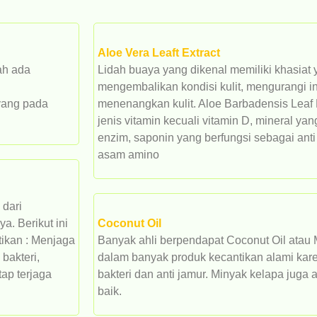
Aloe Vera Leaft Extract
ah ada
Lidah buaya yang dikenal memiliki khasiat 
h
mengembalikan kondisi kulit, mengurangi i
yang pada
menenangkan kulit. Aloe Barbadensis Lea
jenis vitamin kecuali vitamin D, mineral yan
enzim, saponin yang berfungsi sebagai anti
asam amino
 dari
. Berikut ini
Coconut Oil
tikan : Menjaga
Banyak ahli berpendapat Coconut Oil atau 
bakteri,
dalam banyak produk kecantikan alami kar
tap terjaga
bakteri dan anti jamur. Minyak kelapa jug
baik.