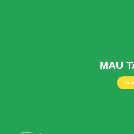
MAU T
Deng