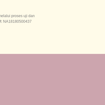
lalui proses uji dan
OM: NA18180500437