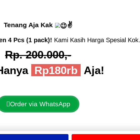
Tenang Aja Kak
✌
en 4 Pcs (1 pack)!
Kami Kasih Harga Spesial Ko
Rp. 200.000,-
 Hanya
.
Rp180rb
Aja!
Order via WhatsApp