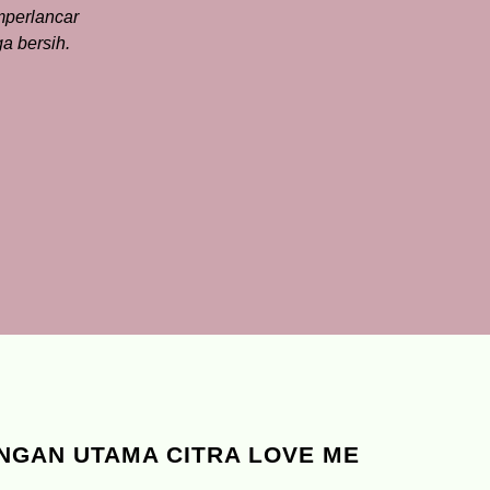
mperlancar
a bersih.
NGAN UTAMA CITRA LOVE ME