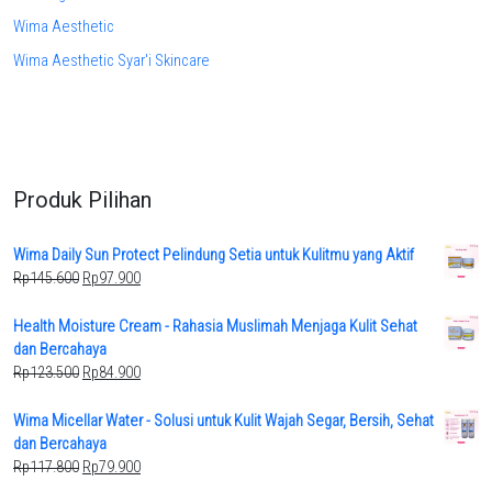
Wima Aesthetic
Wima Aesthetic Syar'i Skincare
Produk Pilihan
Wima Daily Sun Protect Pelindung Setia untuk Kulitmu yang Aktif
Original
Current
Rp
145.600
Rp
97.900
price
price
was:
is:
Health Moisture Cream - Rahasia Muslimah Menjaga Kulit Sehat
Rp145.600.
Rp97.900.
dan Bercahaya
Original
Current
Rp
123.500
Rp
84.900
price
price
was:
is:
Wima Micellar Water - Solusi untuk Kulit Wajah Segar, Bersih, Sehat
Rp123.500.
Rp84.900.
dan Bercahaya
Original
Current
Rp
117.800
Rp
79.900
price
price