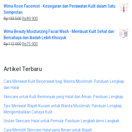
was:
is:
Wima Rose Facemist - Kesegaran dan Perawatan Kulit dalam Satu
Rp117.800.
Rp79.900.
Semprotan
Original
Current
Rp
133.500
Rp
89.900
price
price
was:
is:
Wima Beauty Moisturizing Facial Wash - Membuat Kulit Sehat dan
Rp133.500.
Rp89.900.
Bercahaya dan Ibadah Lebih Khusyuk
Original
Current
Rp
112.000
Rp
75.900
price
price
was:
is:
Rp112.000.
Rp75.900.
Artikel Terbaru
Cara Merawat Kulit Berjerawat bagi Wanita Muslimah: Panduan Lengkap
dan Halal
Skincare untuk Kulit Berminyak yang Halal dan Aman: Panduan Lengkap
Tips Merawat Wajah Kusam untuk Wanita Muslimah: Panduan Lengkap
Mengembalikan Cahaya Kulit
Urutan Skincare Halal untuk Pemula: Panduan Langkah demi Langkah
Cara Memilih Skincare Halal yang Aman untuk Wajah